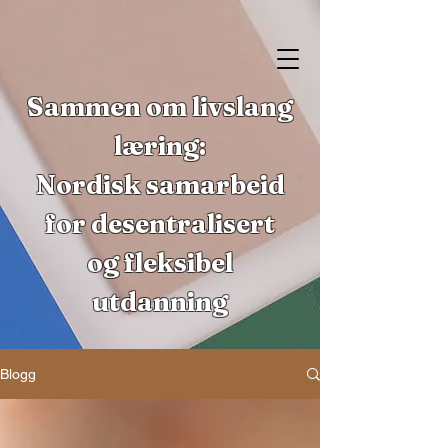
Sammen om livslang
læring:
Nordisk samarbeid
for desentralisert
og fleksibel
utdanning
Blogg