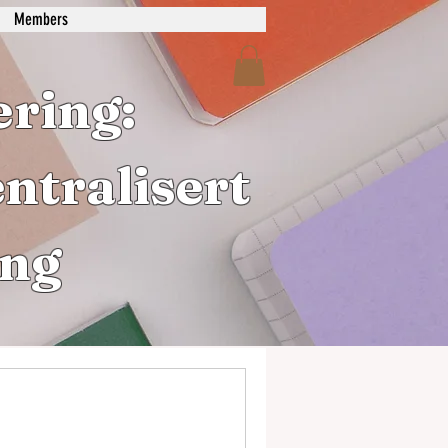
Members
ring:
ntralisert
ing