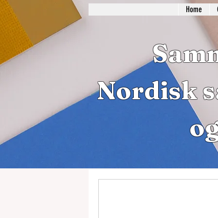
Home
Samm
Nordisk s
og