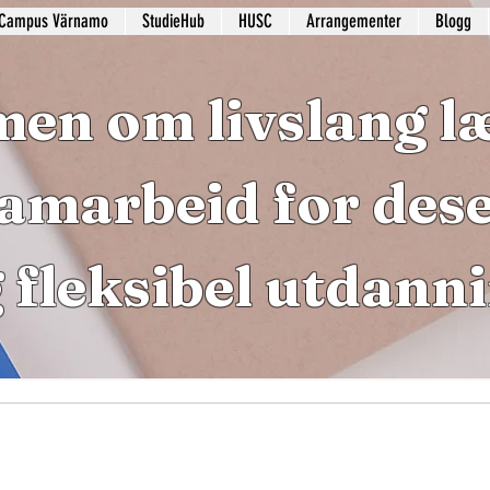
Campus Värnamo
StudieHub
HUSC
Arrangementer
Blogg
en om livslang læ
amarbeid for dese
 fleksibel utdann