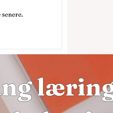
 senere.
ang læring