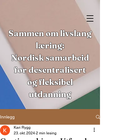
Sammen om livslang
læring:
Nordisk samarbeid
for desentralisert
og fleksibel
utdanning
Innlegg
Kari Rygg
23. okt. 2024
2 min lesing